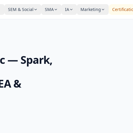
SEM & Social
SMA
IA
Marketing
Certificati
c — Spark,
SEA &