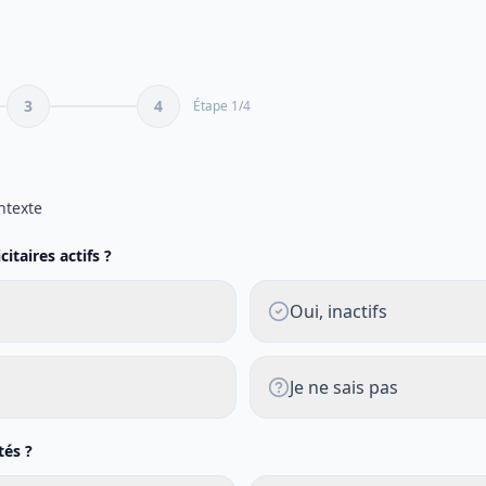
3
4
Étape
1
/
4
e
ntexte
itaires actifs ?
Oui, inactifs
Je ne sais pas
tés ?