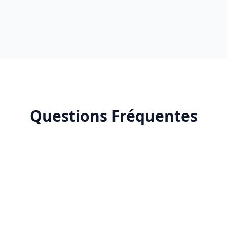
Questions Fréquentes
e la publicité sur Pinterest ?
ormats publicitaires Pinterest ?